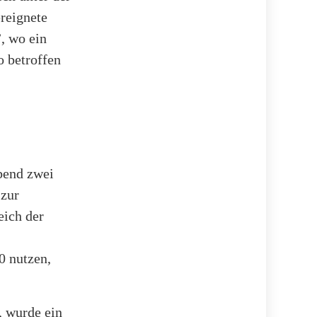
reignete
, wo ein
 betroffen
bend zwei
 zur
eich der
0 nutzen,
, wurde ein