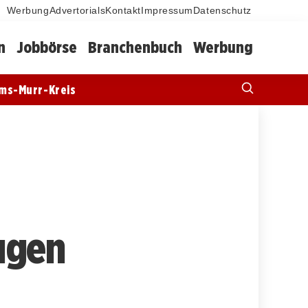
Werbung
Advertorials
Kontakt
Impressum
Datenschutz
n
Jobbörse
Branchenbuch
Werbung
ms-Murr-Kreis
?
eugen