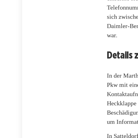
Telefonnumm
sich zwisch
Daimler-Ben
war.
Details 
In der Mart
Pkw mit ein
Kontaktaufn
Heckklappe 
Beschädigun
um Informat
In Satteldo