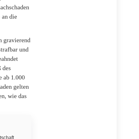
Sachschaden
 an die
n gravierend
strafbar und
geahndet
 des
e ab 1.000
aden gelten
n, wie das
tschaft