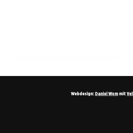
11. März 2026
Vorfall in Schwäbisch Hall: Mann droht
mit Flasche und Böllern
SCHWÄBISCH HALL
Webdesign:
Daniel Wom
mit
Ve