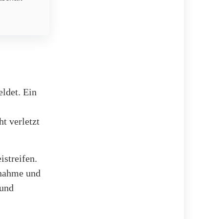
ldet. Ein
t verletzt
istreifen.
tnahme und
 und