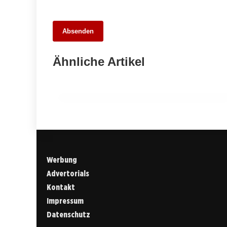
11. März 2026
Absenden
Spannung in der Verbandsliga
Württemberg: Young Boys Reutlingen
Ähnliche Artikel
führen die Tabelle an
ESSLINGEN
Werbung
Advertorials
Kontakt
Impressum
Datenschutz