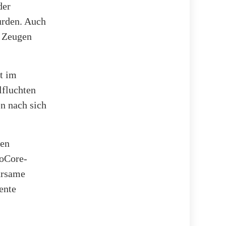
der
urden. Auch
. Zeugen
t im
lfluchten
en nach sich
den
loCore-
arsame
ente