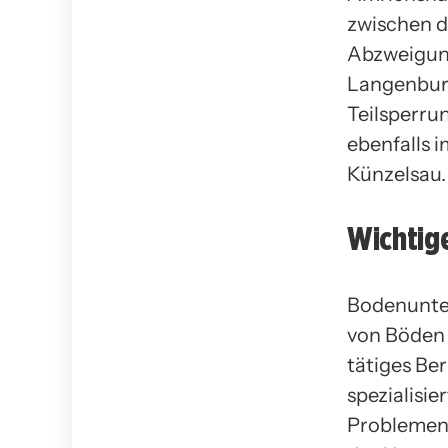
zwischen 
Abzweigung
Langenburg
Teilsperru
ebenfalls 
Künzelsau.
Wichtig
Bodenunter
von Böden 
tätiges Be
spezialisi
Problemen