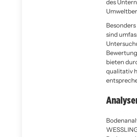
des Untern
Umweltber
Besonders 
sind umfas
Untersuchu
Bewertung
bieten dur
qualitativ
entspreche
Analyse
Bodenanaly
WESSLING d