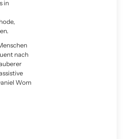
s in
thode,
en.
e Menschen
quent nach
sauberer
ssistive
 Daniel Wom