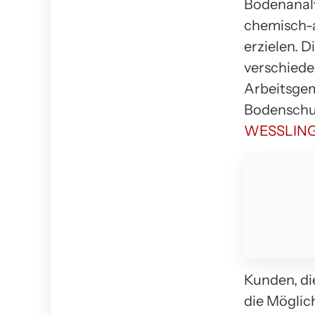
Bodenanaly
chemisch-a
erzielen. 
verschiede
Arbeitsge
Bodenschut
WESSLIN
Kunden, d
die Möglic