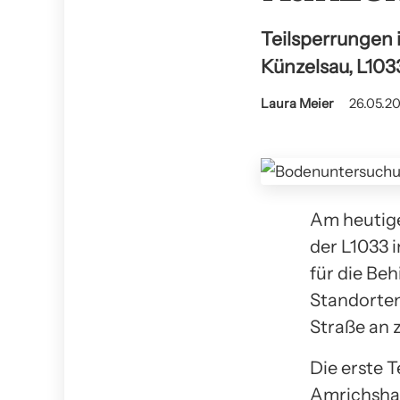
Teilsperrungen
Künzelsau, L1033
Laura Meier
26.05.20
Am heutige
der L1033 
für die Be
Standorte
Straße an z
Die erste T
Amrichshau