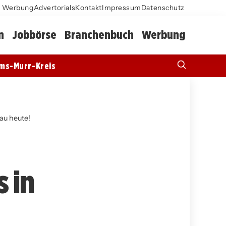
Werbung
Advertorials
Kontakt
Impressum
Datenschutz
n
Jobbörse
Branchenbuch
Werbung
ms-Murr-Kreis
au heute!
 in