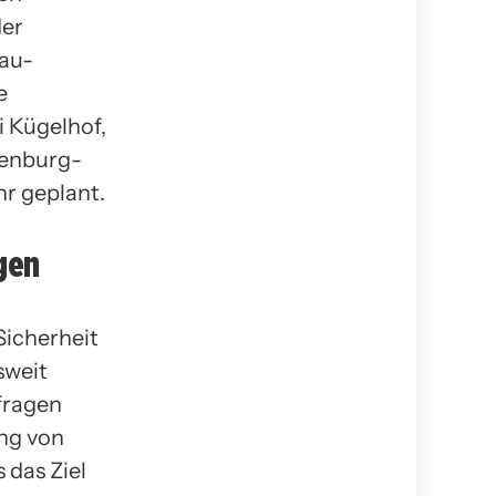
der
sau-
e
i Kügelhof,
genburg-
hr geplant.
gen
Sicherheit
sweit
fragen
ung von
s das Ziel