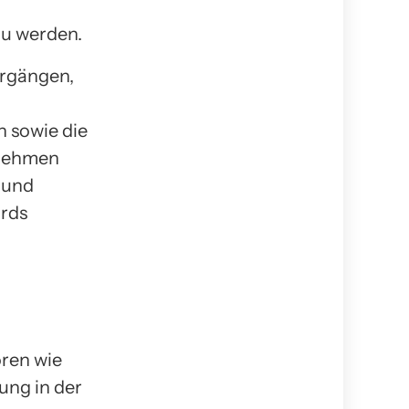
u werden.
ergängen,
 sowie die
rnehmen
 und
ards
oren wie
ung in der