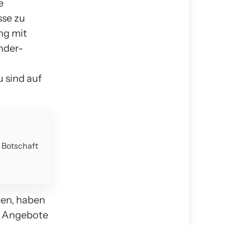
e
sse zu
ng mit
nder-
 sind auf
e Botschaft
en, haben
le Angebote