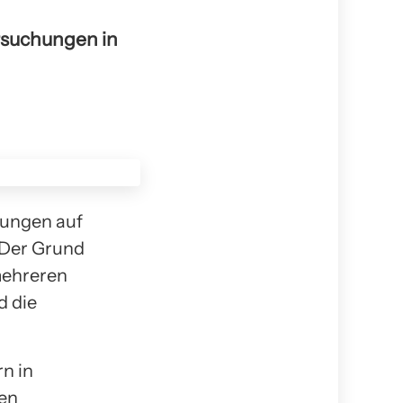
rsuchungen in
kungen auf
 Der Grund
mehreren
d die
rn in
fen