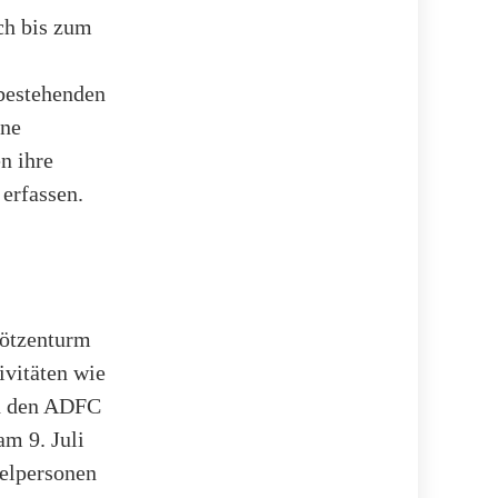
ch bis zum
 bestehenden
ine
n ihre
erfassen.
Götzenturm
ivitäten wie
ch den ADFC
m 9. Juli
elpersonen