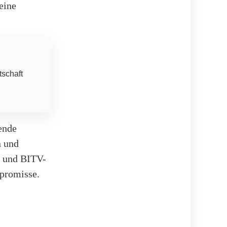
eine
tschaft
ende
n und
- und BITV-
promisse.