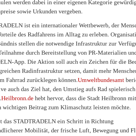
hulen werden dabei in einer eigenen Kategorie gewürdig
preise sowie Urkunden vergeben.
DELN ist ein internationaler Wettbewerb, der Mens
Vorteile des Radfahrens im Alltag zu erleben. Organisa
ündnis stellen die notwendige Infrastruktur zur Verfü
 Teilnahme durch Bereitstellung von PR-Materialien un
-App. Die Aktion soll auch ein Zeichen für die Be
greichen Radinfrastruktur setzen, damit mehr Menschen
m Fahrrad zurücklegen können.
Umweltbundesamt
beri
tive auch das Ziel hat, den Umstieg aufs Rad spielerisch
.
Heilbronn.de
hebt hervor, dass die Stadt Heilbronn mit
n wichtigen Beitrag zum Klimaschutz leisten möchte.
st das STADTRADELN ein Schritt in Richtung
licherer Mobilität, der frische Luft, Bewegung und Fle