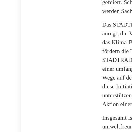
gefeiert. Sc
werden Sach
Das STADTRA
anregt, die 
das Klima-B
fördern die
STADTRADELN
einer umfan
Wege auf de
diese Initia
unterstützen
Aktion eine
Insgesamt i
umweltfreund