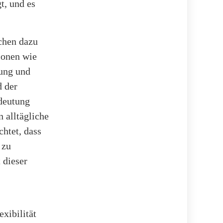
t, und es
chen dazu
tionen wie
gung und
d der
deutung
 alltägliche
chtet, dass
 zu
 dieser
xibilität