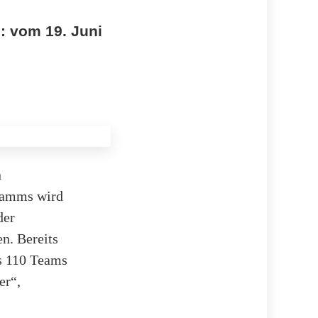
: vom 19. Juni
n
ramms wird
der
n. Bereits
ls 110 Teams
er“,