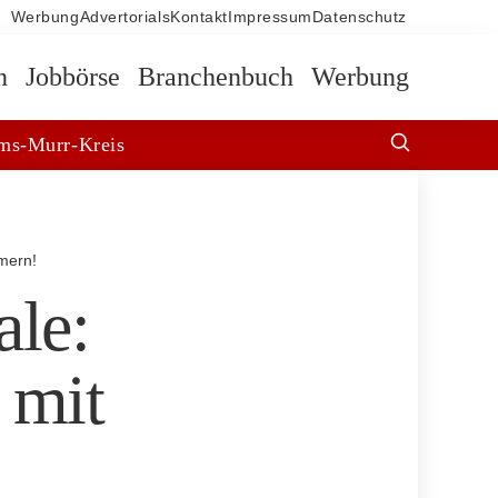
Werbung
Advertorials
Kontakt
Impressum
Datenschutz
n
Jobbörse
Branchenbuch
Werbung
ms-Murr-Kreis
hmern!
ale:
 mit