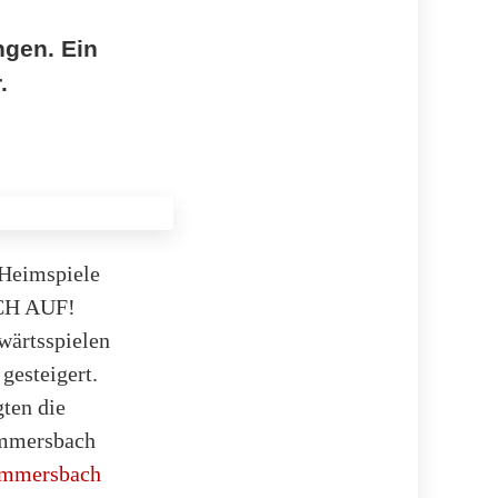
ngen. Ein
.
 Heimspiele
SCH AUF!
ärtsspielen
gesteigert.
ten die
ummersbach
mmersbach