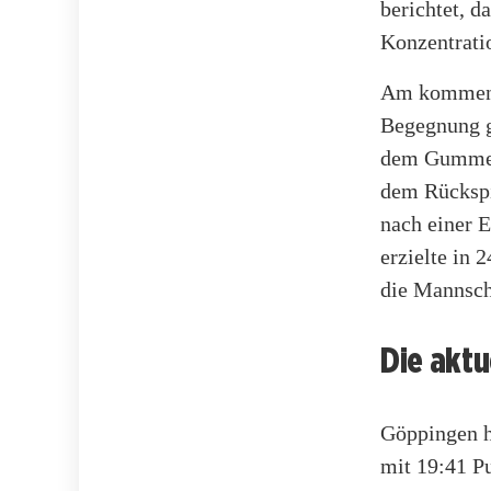
berichtet, 
Konzentrati
Am kommende
Begegnung g
dem Gummers
dem Rückspi
nach einer E
erzielte in 
die Mannsch
Die akt
Göppingen ha
mit 19:41 Pu