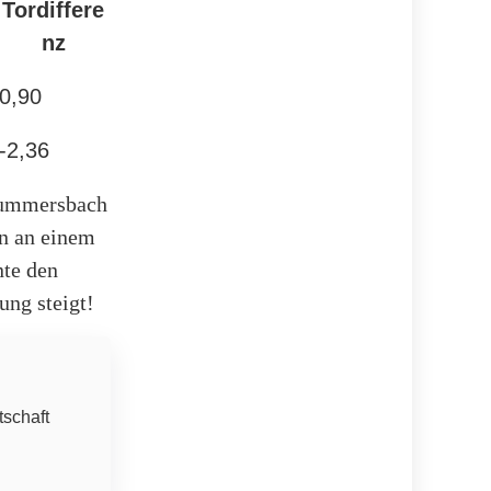
Tordiffere
nz
0,90
-2,36
 Gummersbach
en an einem
nte den
ung steigt!
tschaft