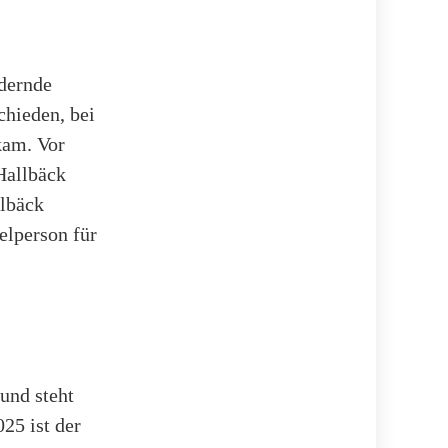
dernde
hieden, bei
kam. Vor
Hallbäck
llbäck
elperson für
 und steht
25 ist der