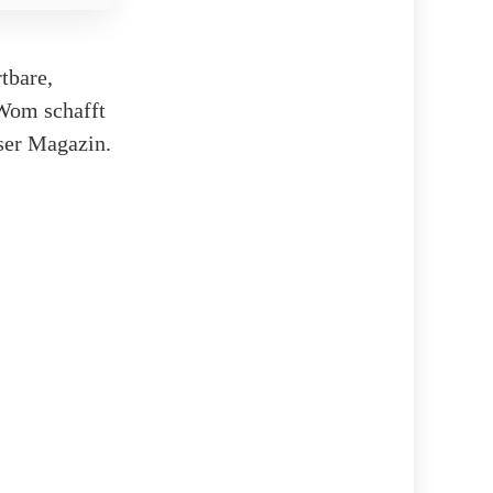
tbare,
 Wom schafft
nser Magazin.