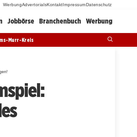
Werbung
Advertorials
Kontakt
Impressum
Datenschutz
n
Jobbörse
Branchenbuch
Werbung
ms-Murr-Kreis
gen!
spiel:
des