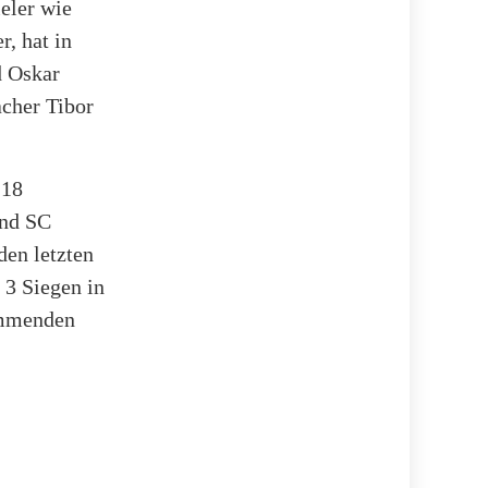
eler wie
r, hat in
d Oskar
cher Tibor
 18
und SC
en letzten
 3 Siegen in
kommenden