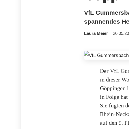
VfL Gummersbac
spannendes Hei
Laura Meier
26.05.20
Der VfL Gum
in dieser 
Göppingen i
in Folge hat
Sie fügten 
Rhein-Necka
auf den 9. P