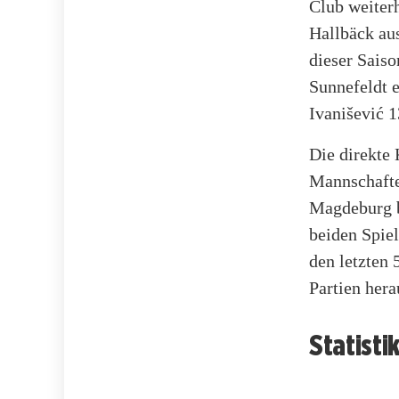
Club weiterh
Hallbäck aus
dieser Saiso
Sunnefeldt 
Ivanišević 1
Die direkte 
Mannschafte
Magdeburg b
beiden Spiel
den letzten 
Partien hera
Statisti