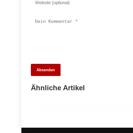
Absenden
30. März 2026
Eislingen/Fils: Eine charmante Stadt in
Ähnliche Artikel
Baden-Württemberg
BAD ÜBERKINGEN