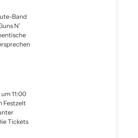
ibute-Band
 Guns N’
thentische
ersprechen
 um 11:00
m Festzelt
unter
ie Tickets