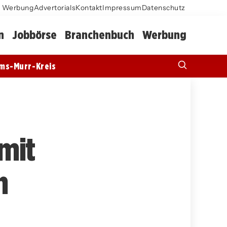
Werbung
Advertorials
Kontakt
Impressum
Datenschutz
n
Jobbörse
Branchenbuch
Werbung
ms-Murr-Kreis
mit
n