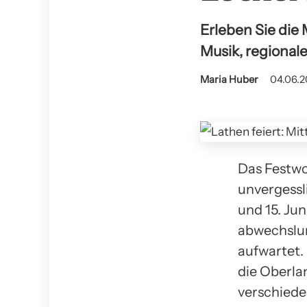
Erleben Sie die 
Musik, regional
Maria Huber
04.06.2
Das Festwo
unvergessli
und 15. Jun
abwechslu
aufwartet.
die Oberla
verschiede