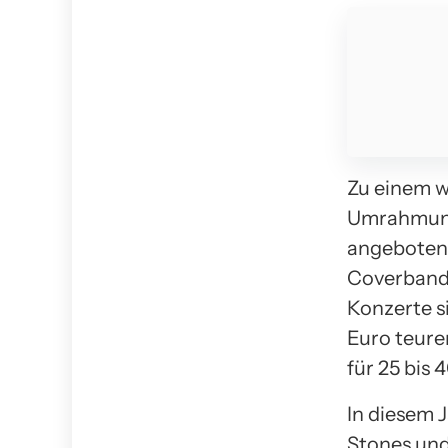
Zu einem w
Umrahmunge
angeboten 
Coverbands,
Konzerte s
Euro teure
für 25 bis 
In diesem J
Stones un