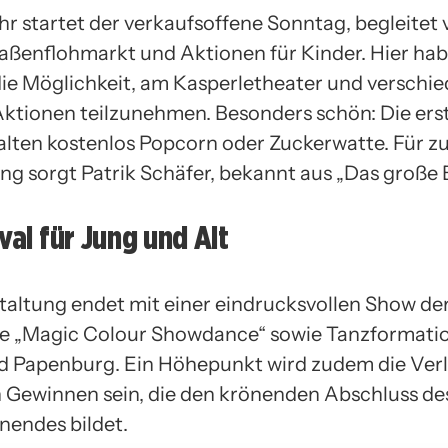
hr startet der verkaufsoffene Sonntag, begleitet
aßenflohmarkt und Aktionen für Kinder. Hier hab
die Möglichkeit, am Kasperletheater und verschi
tionen teilzunehmen. Besonders schön: Die ers
alten kostenlos Popcorn oder Zuckerwatte. Für zu
ng sorgt Patrik Schäfer, bekannt aus „Das große 
ival für Jung und Alt
taltung endet mit einer eindrucksvollen Show de
e „Magic Colour Showdance“ sowie Tanzformati
 Papenburg. Ein Höhepunkt wird zudem die Ver
n Gewinnen sein, die den krönenden Abschluss de
endes bildet.