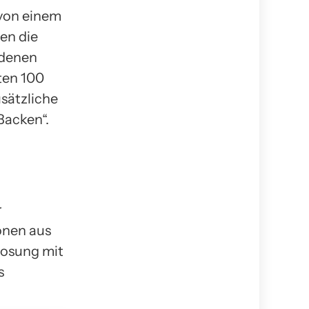
 von einem
en die
edenen
ten 100
sätzliche
Backen“.
r
onen aus
losung mit
s