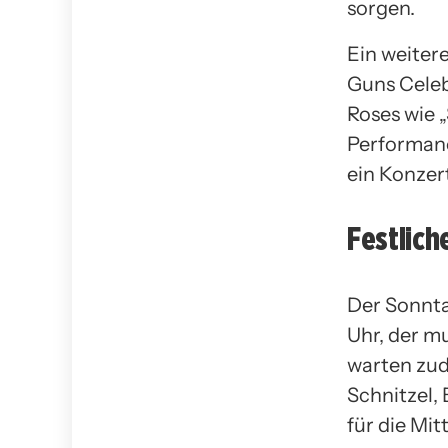
sorgen.
Ein weiter
Guns Celeb
Roses wie „
Performanc
ein Konzert
Festlich
Der Sonnta
Uhr, der mu
warten zud
Schnitzel,
für die Mi