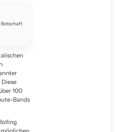
e Botschaft
kalischen
n
kannter
. Diese
 über 100
ibute-Bands
Rolling
rmöglichen