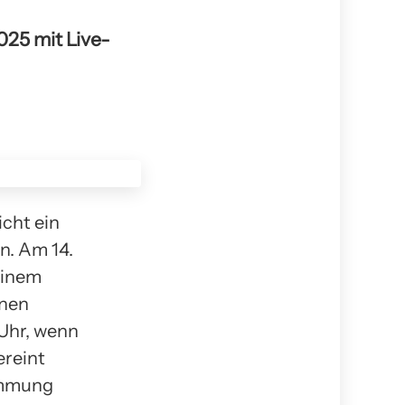
025 mit Live-
cht ein
n. Am 14.
 einem
onen
 Uhr, wenn
ereint
timmung