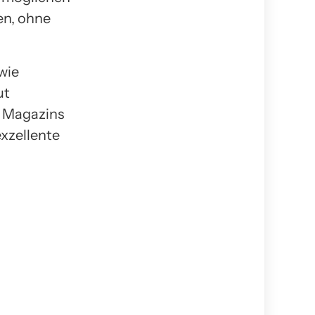
en, ohne
wie
ut
s Magazins
xzellente