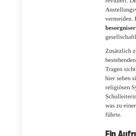
revidiert. 
Anstellungsv
vermeiden. D
besorgnise
gesellschaft
Zusätzlich z
bestehenden
Tragen sicht
hier sehen s
religiösen S
Schulleiteri
was zu eine
führte.
Ein Aufr