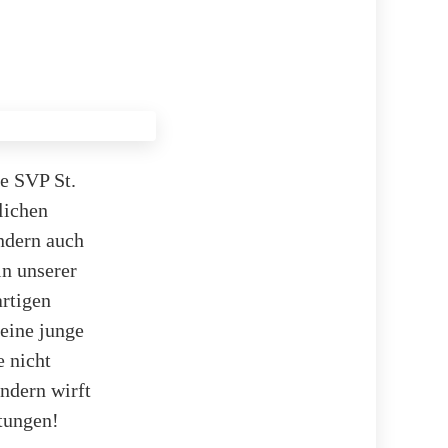
e SVP St.
lichen
ondern auch
n unserer
artigen
eine junge
e nicht
ondern wirft
tungen!