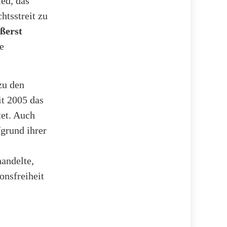
ed, das
htsstreit zu
ßerst
e
zu den
it 2005 das
tet. Auch
fgrund ihrer
handelte,
onsfreiheit