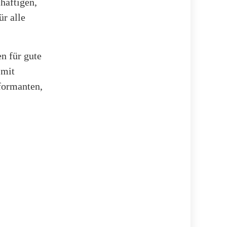
häftigen,
ür alle
n für gute
 mit
formanten,