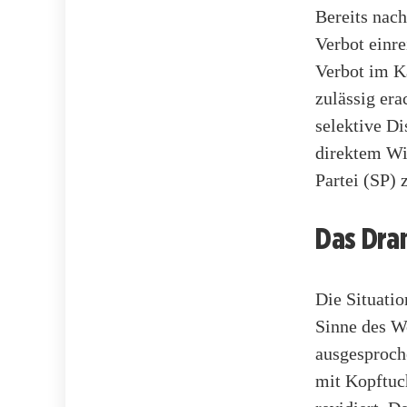
Bereits nac
Verbot einre
Verbot im K
zulässig era
selektive Di
direktem Wi
Partei (SP) 
Das Dra
Die Situati
Sinne des W
ausgesproche
mit Kopftuc