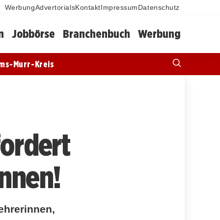
Werbung
Advertorials
Kontakt
Impressum
Datenschutz
n
Jobbörse
Branchenbuch
Werbung
ms-Murr-Kreis
fordert
innen!
ehrerinnen,