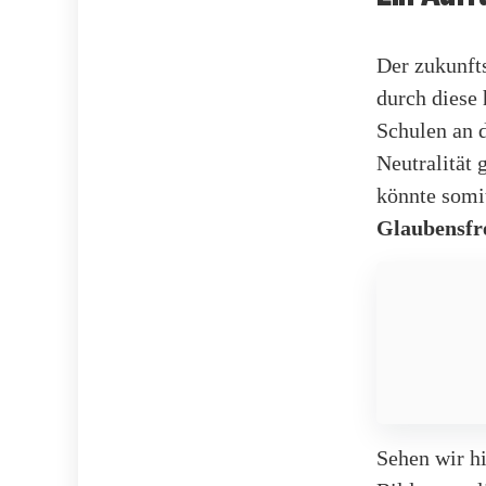
Der zukunft
durch diese 
Schulen an d
Neutralität 
könnte somi
Glaubensfre
Sehen wir h