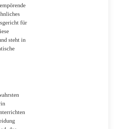
s empörende
ähnliches
gericht für
iese
nd steht in
tische
wahrsten
rin
nterrichten
heidung