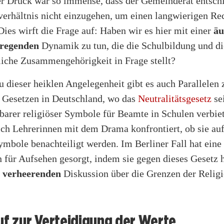
Der Druck war so immense, dass der Gemeinderat entschi
erhältnis nicht einzugehen, um einen langwierigen Rec
ies wirft die Frage auf: Haben wir es hier mit einer
äu
rregenden
Dynamik zu tun, die die Schulbildung und di
liche Zusammengehörigkeit in Frage stellt?
u dieser heiklen Angelegenheit gibt es auch Parallelen 
 Gesetzen in Deutschland, wo das
Neutralitätsgesetz
se
barer religiöser Symbole für Beamte in Schulen verbie
ich Lehrerinnen mit dem Drama konfrontiert, ob sie au
ymbole benachteiligt werden. Im Berliner Fall hat eine
n für Aufsehen gesorgt, indem sie gegen dieses Gesetz 
r
verheerenden
Diskussion über die Grenzen der Religi
uf zur Verteidigung der Werte