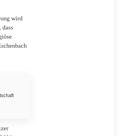
rung wird
, dass
giöse
 Eschenbach
tschaft
izer