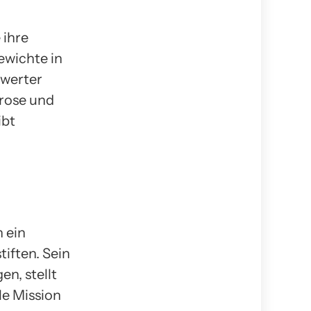
 ihre
ewichte in
swerter
brose und
ibt
 ein
iften. Sein
en, stellt
le Mission