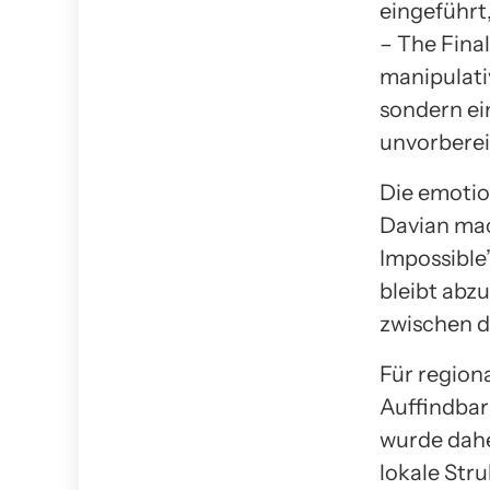
eingeführt,
– The Final
manipulativ
sondern ei
unvorbereit
Die emotio
Davian mac
Impossible
bleibt abz
zwischen d
Für region
Auffindbar
wurde dahe
lokale Str