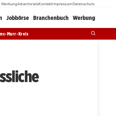
Werbung
Advertorials
Kontakt
Impressum
Datenschutz
n
Jobbörse
Branchenbuch
Werbung
ms-Murr-Kreis
ssliche