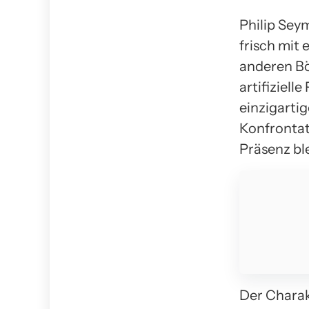
Philip Sey
frisch mit
anderen Bö
artifiziell
einzigarti
Konfrontat
Präsenz bl
Der Charakt