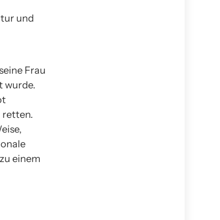
atur und
seine Frau
t wurde.
ot
 retten.
eise,
ionale
 zu einem