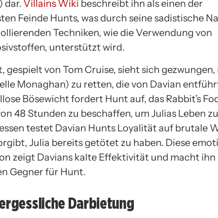
) dar.
Villains Wiki
beschreibt ihn als einen der
sten Feinde Hunts, was durch seine sadistische N
rollierenden Techniken, wie die Verwendung von
ivstoffen, unterstützt wird.
, gespielt von Tom Cruise, sieht sich gezwungen, 
helle Monaghan) zu retten, die von Davian entführ
llose Bösewicht fordert Hunt auf, das Rabbit’s Fo
von 48 Stunden zu beschaffen, um Julias Leben zu
sen testet Davian Hunts Loyalität auf brutale W
rgibt, Julia bereits getötet zu haben. Diese emot
on zeigt Davians kalte Effektivität und macht ihn
n Gegner für Hunt.
ergessliche Darbietung