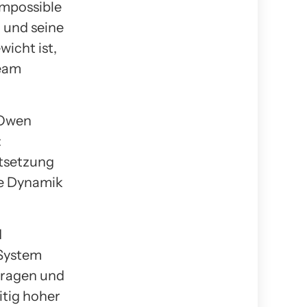
Impossible
n und seine
wicht ist,
Team
 Owen
:
rtsetzung
ie Dynamik
d
-System
fragen und
itig hoher