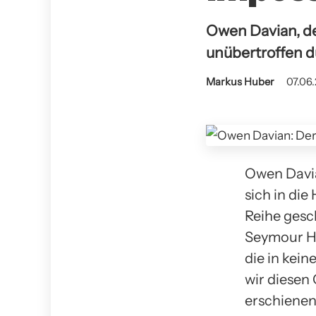
Owen Davian, der
unübertroffen d
Markus Huber
07.06.
Owen Davian
sich in di
Reihe gesch
Seymour Ho
die in kei
wir diesen
erschienen