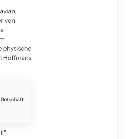
avian,
er von
ie
em
e physische
ch Hoffmans
e Botschaft
II”