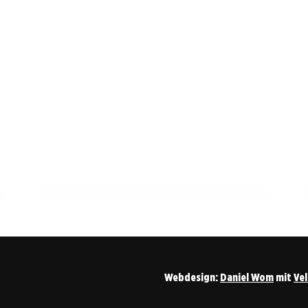
20. März 2026
Keith Urban erhält Randy Owen Angels
Among Us Award für Engagement bei St.
Jude
OWEN
Webdesign:
Daniel Wom
mit
Ve