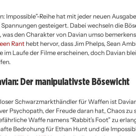
on: Impossible”-Reihe hat mit jeder neuen Ausgabe
 Spannungen gesteigert. Dabei wechseln die Bös
, was den Charakter von Davian umso bemerken
een Rant
hebt hervor, dass Jim Phelps, Sean Am
re im Laufe der Filme erscheinen, doch Davian ble
fen.
vian: Der manipulativste Bösewicht
lloser Schwarzmarkthändler für Waffen ist Davian
ver Psychopath, der Freude daran hat, Chaos zu st
gefährliche Waffe namens “Rabbit’s Foot” zu erlang
hafte Bedrohung für Ethan Hunt und die Impossib