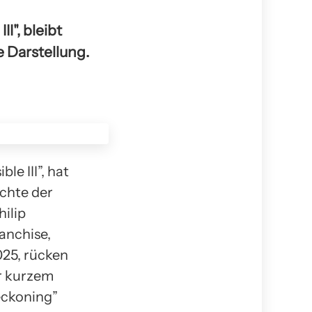
I", bleibt
 Darstellung.
e III”, hat
ichte der
hilip
anchise,
025, rücken
or kurzem
eckoning”