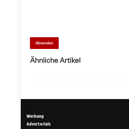
Absenden
17. April 2026
Last Knights – Eine kritische
Ähnliche Artikel
Betrachtung des Historien-Action-Films
OWEN
Werbung
Advertorials