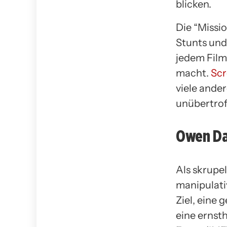
blicken.
Die “Missi
Stunts und
jedem Film
macht.
Scr
viele ande
unübertrof
Owen Da
Als skrupe
manipulati
Ziel, eine 
eine ernst