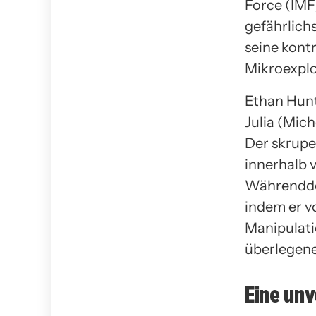
Force (IMF
gefährlich
seine kont
Mikroexplos
Ethan Hunt
Julia (Mic
Der skrupe
innerhalb 
Währenddes
indem er vo
Manipulati
überlegene
Eine unv