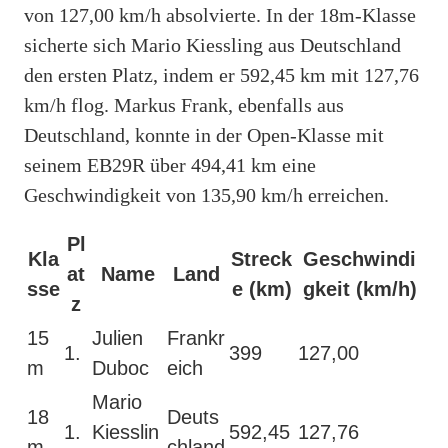
von 127,00 km/h absolvierte. In der 18m-Klasse
sicherte sich Mario Kiessling aus Deutschland
den ersten Platz, indem er 592,45 km mit 127,76
km/h flog. Markus Frank, ebenfalls aus
Deutschland, konnte in der Open-Klasse mit
seinem EB29R über 494,41 km eine
Geschwindigkeit von 135,90 km/h erreichen.
Pl
Kla
Streck
Geschwindi
at
Name
Land
sse
e (km)
gkeit (km/h)
z
15
Julien
Frankr
1.
399
127,00
m
Duboc
eich
Mario
18
Deuts
1.
Kiesslin
592,45
127,76
m
chland