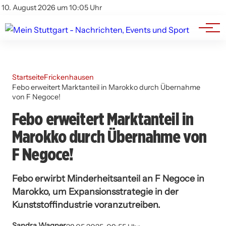
Branchenbuch
Impressum
10. August 2026 um 10:05 Uhr
Datenschutz
Werbung
Startseite
Frickenhausen
Febo erweitert Marktanteil in Marokko durch Übernahme
von F Negoce!
Febo erweitert Marktanteil in
Marokko durch Übernahme von
F Negoce!
Febo erwirbt Minderheitsanteil an F Negoce in
Marokko, um Expansionsstrategie in der
Kunststoffindustrie voranzutreiben.
Sandra Wagner