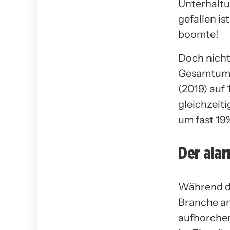
Unterhaltu
gefallen is
boomte!
Doch nicht
Gesamtumsa
(2019) auf 
gleichzeit
um fast 19%
Der ala
Während di
Branche an
aufhorchen