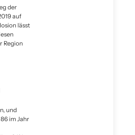
ieg der
2019 auf
osion lässt
iesen
r Region
g
n, und
686 im Jahr