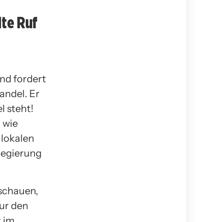
lte Ruf
nd fordert
andel. Er
l steht!
 wie
 lokalen
sregierung
gschauen,
ur den
t im