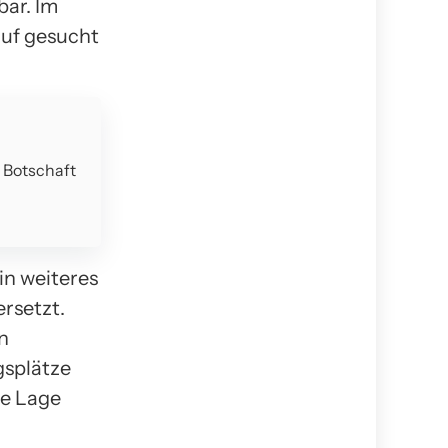
bar. Im
auf gesucht
e Botschaft
in weiteres
rsetzt.
n
gsplätze
ie Lage