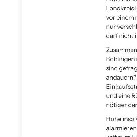
Landkreis 
vor einem 
nur versch
darf nicht 
Zusammenge
Böblingen i
sind gefra
andauern? 
Einkaufss
und eine R
nötiger den
Hohe insol
alarmieren