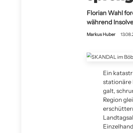
Florian Wahl fo
während Insolve
Markus Huber
13.08.
Ein katastr
stationäre 
galt, schr
Region gle
erschütter
Landtagsab
Einzelhand