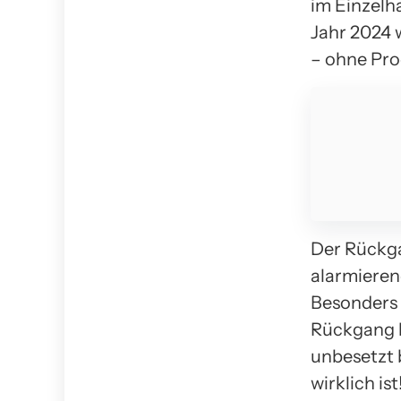
im Einzelh
Jahr 2024 
– ohne Pro
Der Rückga
alarmieren
Besonders 
Rückgang b
unbesetzt b
wirklich ist