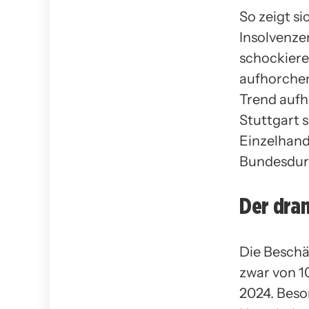
So zeigt si
Insolvenze
schockiere
aufhorchen 
Trend aufh
Stuttgart s
Einzelhande
Bundesdur
Der dra
Die Beschä
zwar von 1
2024. Beso