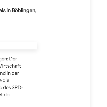
ls in Böblingen,
gen: Der
Wirtschaft
nd in der
e die
e des SPD-
t der