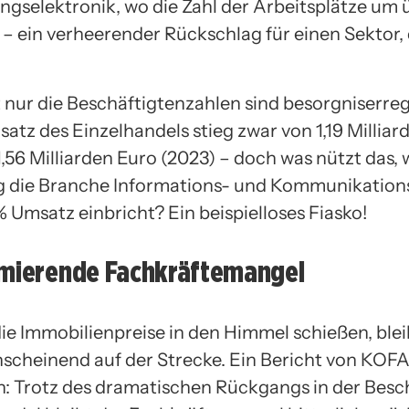
ngselektronik, wo die Zahl der Arbeitsplätze um
t – ein verheerender Rückschlag für einen Sektor, 
 nur die Beschäftigtenzahlen sind besorgniserre
tz des Einzelhandels stieg zwar von 1,19 Milliar
1,56 Milliarden Euro (2023) – doch was nützt das,
ig die Branche Informations- und Kommunikation
 Umsatz einbricht? Ein beispielloses Fiasko!
rmierende Fachkräftemangel
e Immobilienpreise in den Himmel schießen, blei
scheinend auf der Strecke. Ein Bericht von KOFAs
: Trotz des dramatischen Rückgangs in der Besc