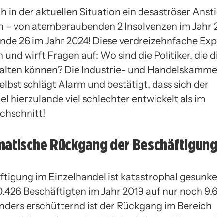
ch in der aktuellen Situation ein desaströser Anst
n – von atemberaubenden 2 Insolvenzen im Jahr 
nde 26 im Jahr 2024! Diese verdreizehnfache Expl
und wirft Fragen auf: Wo sind die Politiker, die d
alten können? Die Industrie- und Handelskamme
elbst schlägt Alarm und bestätigt, dass sich der
l hierzulande viel schlechter entwickelt als im
chschnitt!
matische Rückgang der Beschäftigun
ftigung im Einzelhandel ist katastrophal gesunke
0.426 Beschäftigten im Jahr 2019 auf nur noch 9.
nders erschütternd ist der Rückgang im Bereich