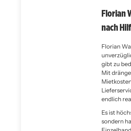
Florian 
nach Hil
Florian Wa
unverzügli
gibt zu be
Mit dräng
Mietkosten
Lieferservi
endlich re
Es ist höc
sondern ha
Einzelhande