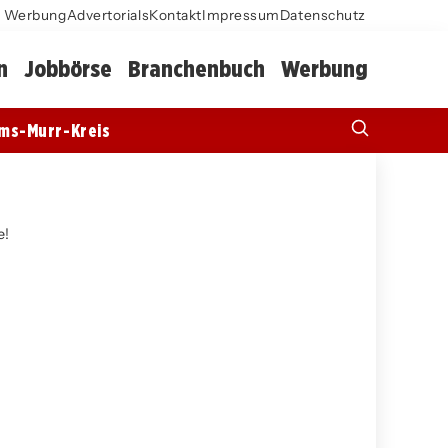
Werbung
Advertorials
Kontakt
Impressum
Datenschutz
n
Jobbörse
Branchenbuch
Werbung
ms-Murr-Kreis
e!