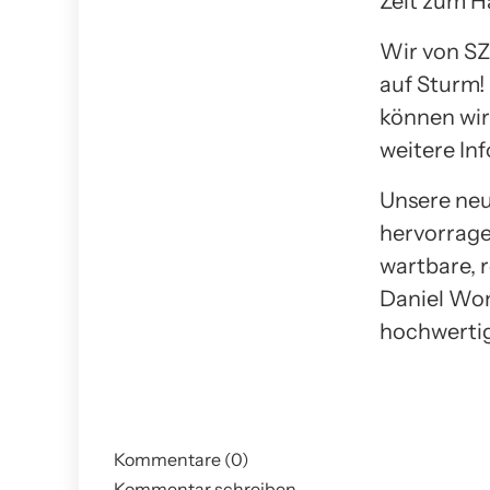
Zeit zum Ha
Wir von SZ
auf Sturm!
können wi
weitere In
Unsere neu
hervorrage
wartbare, 
Daniel Wom
hochwertig
Kommentare (0)
Kommentar schreiben