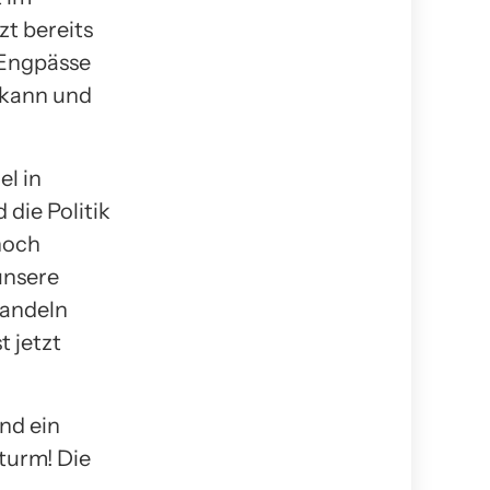
t bereits
 Engpässe
 kann und
el in
 die Politik
noch
unsere
andeln
t jetzt
nd ein
turm! Die