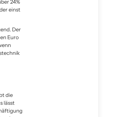
 über 24%
der einst
gend. Der
den Euro
 wenn
stechnik
bt die
 lässt
häftigung