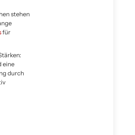
chen stehen
lange
s
für
Stärken:
 eine
ung durch
iv