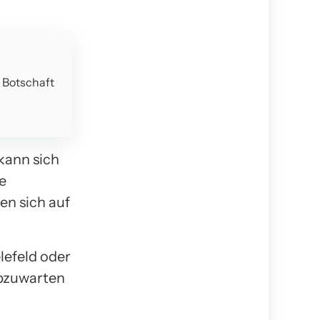
e Botschaft
kann sich
e
n sich auf
lefeld oder
abzuwarten