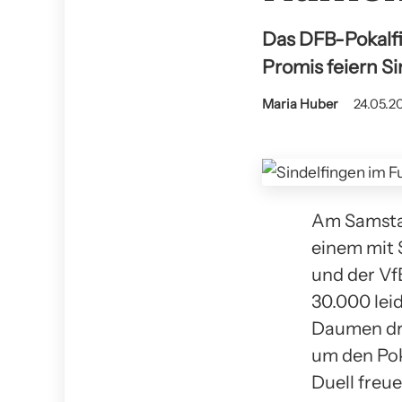
Das DFB-Pokalfina
Promis feiern Si
Maria Huber
24.05.2
Am Samstag
einem mit 
und der Vf
30.000 lei
Daumen drü
um den Pok
Duell freue