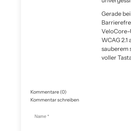
unvergessli
Gerade bei
Barrierefr
VeloCore-U
WCAG 2.1 
sauberem 
voller Tast
Kommentare (0)
Kommentar schreiben