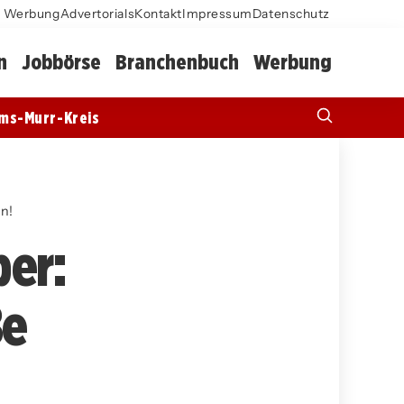
Werbung
Advertorials
Kontakt
Impressum
Datenschutz
n
Jobbörse
Branchenbuch
Werbung
ms-Murr-Kreis
an!
ber:
ße