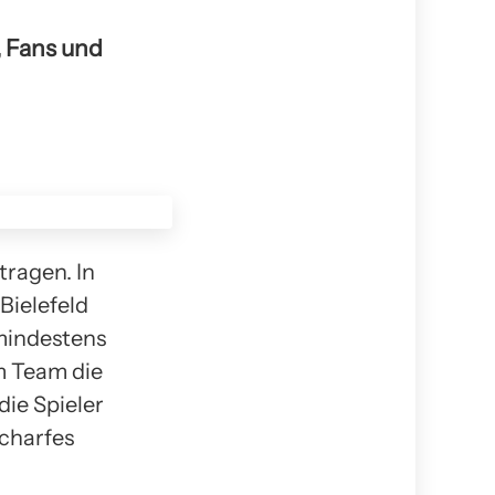
t, Fans und
ragen. In
Bielefeld
mindestens
m Team die
ie Spieler
scharfes