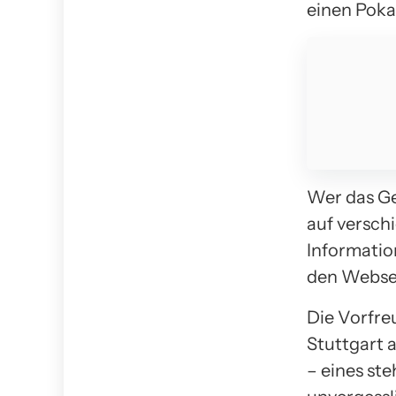
einen Poka
Wer das Ge
auf versch
Informatio
den Webse
Die Vorfre
Stuttgart 
– eines ste