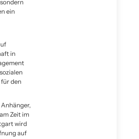
, sondern
en ein
auf
aft in
gagement
 sozialen
 für den
e Anhänger,
am Zeit im
tgart wird
ffnung auf