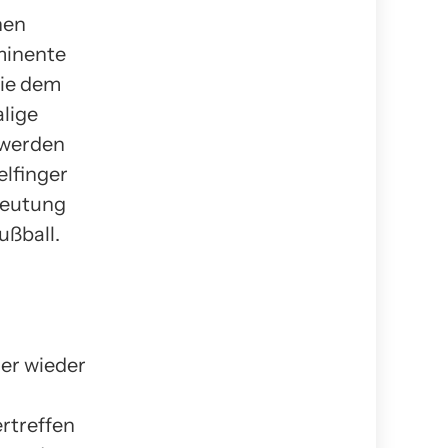
hen
minente
die dem
alige
 werden
elfinger
edeutung
ußball.
mer wieder
rtreffen