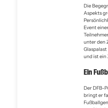
Die Begegn
Aspekts gr
Persönlich
Event eine
Teilnehme
unter den Z
Glaspalast
und ist ei
Ein Fußba
Der DFB-Po
bringt er 
Fußballge