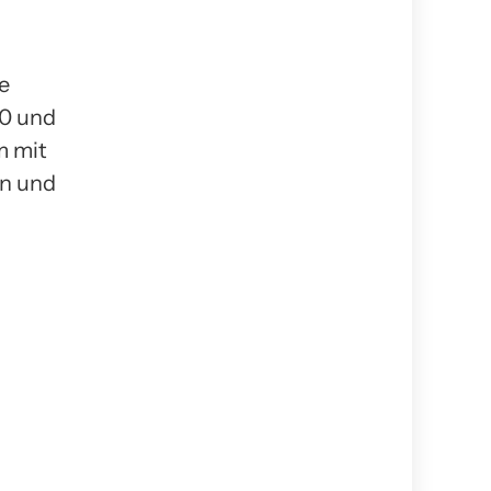
e
.0 und
m mit
n und