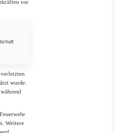
zkräften vor
tschaft
verletzten
ätzt wurde.
, während
e Feuerwehr
n. Weitere
herd