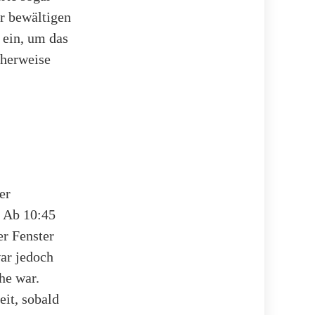
er bewältigen
 ein, um das
cherweise
er
. Ab 10:45
r Fenster
war jedoch
he war.
eit, sobald