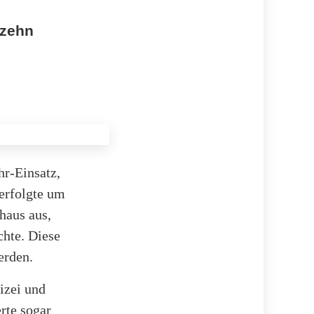
 zehn
r-Einsatz,
 erfolgte um
haus aus,
chte. Diese
erden.
izei und
erte sogar