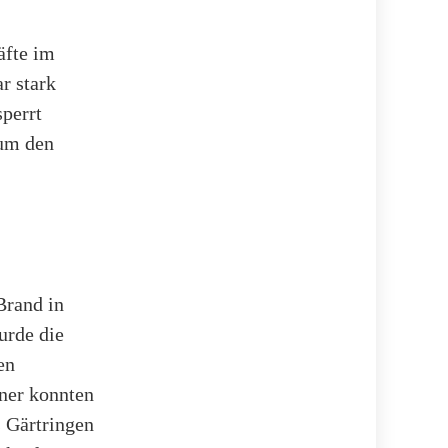
äfte im
r stark
perrt
 um den
Brand in
urde die
en
ner konnten
 Gärtringen