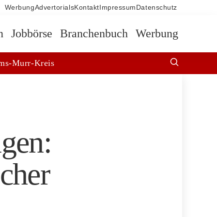
Werbung
Advertorials
Kontakt
Impressum
Datenschutz
n
Jobbörse
Branchenbuch
Werbung
ms-Murr-Kreis
ngen:
scher