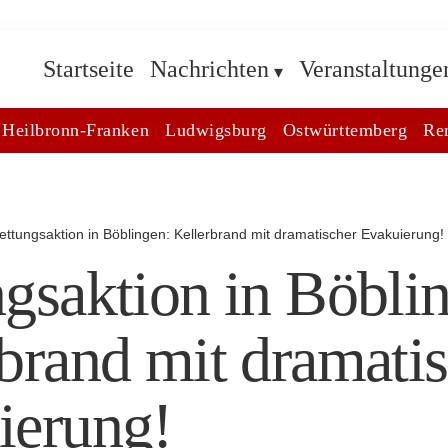
Startseite
Nachrichten
Veranstaltunge
Heilbronn-Franken
Ludwigsburg
Ostwürttemberg
Re
ettungsaktion in Böblingen: Kellerbrand mit dramatischer Evakuierung!
gsaktion in Böbli
brand mit dramati
ierung!