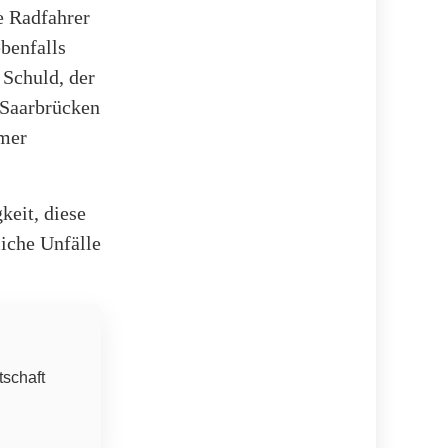
e Radfahrer
benfalls
 Schuld, der
s Saarbrücken
mmer
keit, diese
iche Unfälle
tschaft