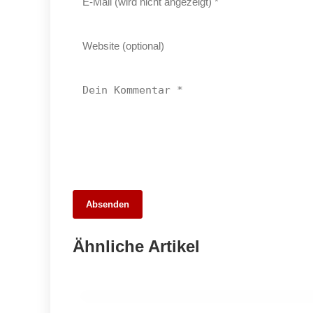
11. März 2026
Absenden
Benefizkonzert unterstützt Bildungs-
und Gesundheitsprojekte in Burkina
Ähnliche Artikel
Faso
JETTINGEN