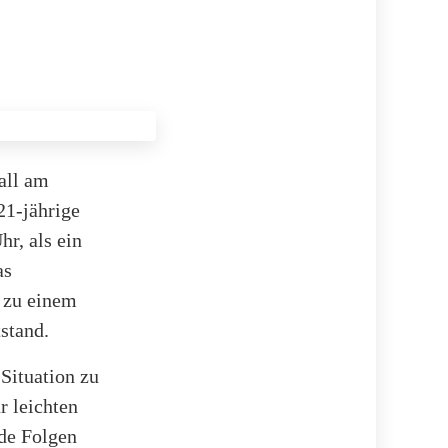
all am
21-jährige
hr, als ein
as
e zu einem
stand.
Situation zu
r leichten
de Folgen