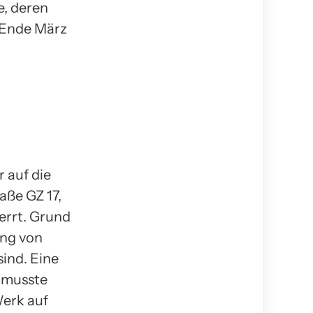
e, deren
 Ende März
r auf die
aße GZ 17,
errt. Grund
ung von
ind. Eine
d musste
Werk auf