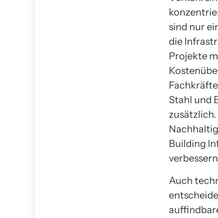
konzentrie
sind nur ei
die Infrast
Projekte m
Kostenüber
Fachkräfte
Stahl und 
zusätzlich.
Nachhaltig
Building I
verbessern
Auch techn
entscheide
auffindbar