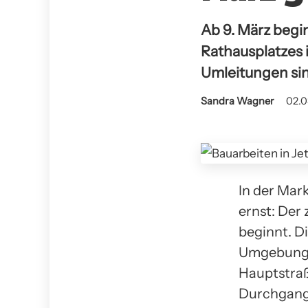
Ab 9. März begi
Rathausplatzes 
Umleitungen sin
Sandra Wagner
02.0
In der Mar
ernst: Der
beginnt. D
Umgebung d
Hauptstraß
Durchgangs