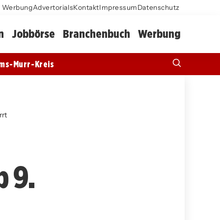
Werbung
Advertorials
Kontakt
Impressum
Datenschutz
n
Jobbörse
Branchenbuch
Werbung
ms-Murr-Kreis
rrt
 9.