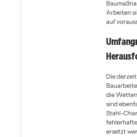
Baumaßnahm
Arbeiten s
auf voraus
Umfangr
Herausf
Die derzeit
Bauarbeite
die Wetten
sind ebenf
Stahl-Char
fehlerhaft
ersetzt we