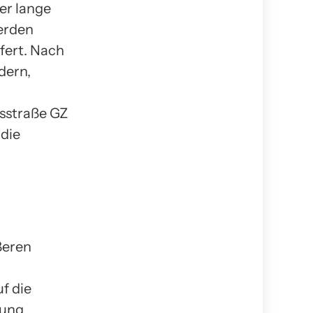
er lange
erden
efert. Nach
dern,
isstraße GZ
 die
ßeren
f die
lung