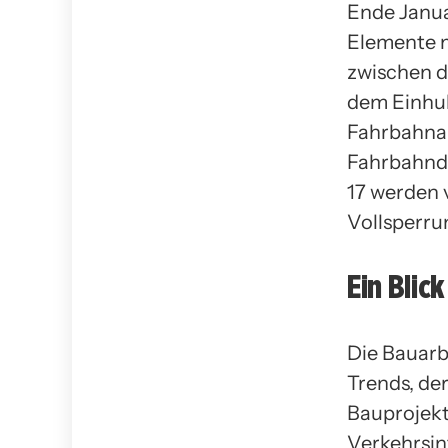
Ende Janua
Elemente m
zwischen de
dem Einhub
Fahrbahnab
Fahrbahnde
17 werden 
Vollsperru
Ein Blic
Die Bauarb
Trends, der
Bauprojekte
Verkehrsin