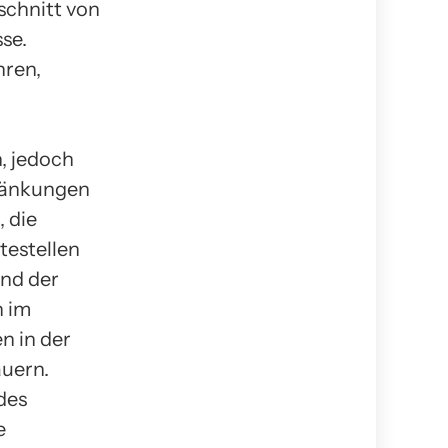
schnitt von
se.
hren,
, jedoch
hränkungen
 die
testellen
end der
n im
n in der
auern.
des
e