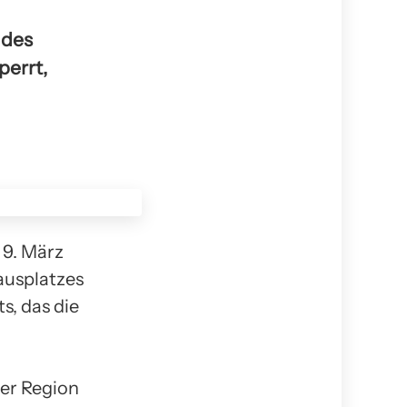
 des
perrt,
 9. März
ausplatzes
s, das die
der Region