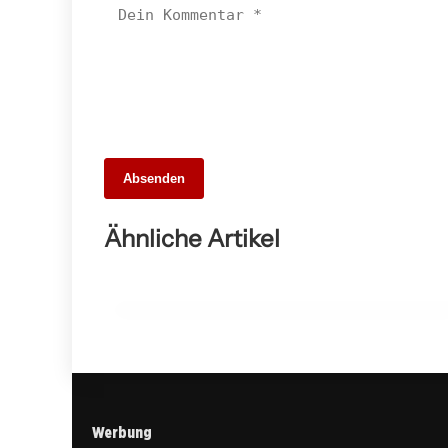
26. Mai 2026
Absenden
Die 10 besten Webdesigner und
Agenturen in Stuttgart – Unsere Stadt
Ähnliche Artikel
digital entdecken
ALLGEMEIN
Werbung