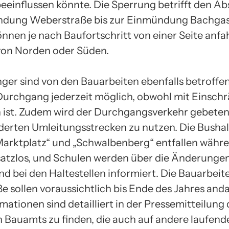
beeinflussen könnte. Die Sperrung betrifft den Ab
ndung Weberstraße bis zur Einmündung Bachgas
önnen je nach Baufortschritt von einer Seite anfa
von Norden oder Süden.
ger sind von den Bauarbeiten ebenfalls betroffen
 Durchgang jederzeit möglich, obwohl mit Einsc
 ist. Zudem wird der Durchgangsverkehr gebeten,
derten Umleitungsstrecken zu nutzen. Die Bushal
„Marktplatz“ und „Schwalbenberg“ entfallen währ
satzlos, und Schulen werden über die Änderunge
d bei den Haltestellen informiert. Die Bauarbeite
e sollen voraussichtlich bis Ende des Jahres and
mationen sind detailliert in der Pressemitteilung 
n Bauamts zu finden, die auch auf andere laufend