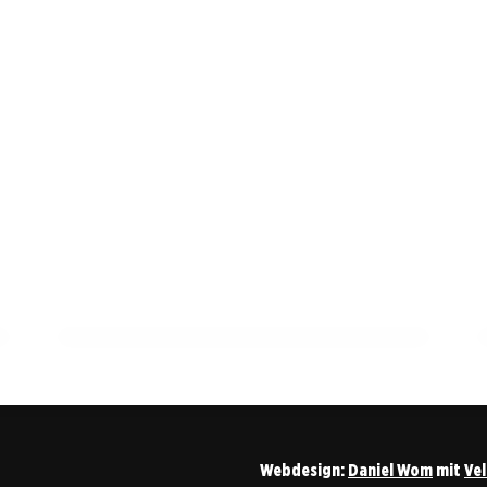
18. Mai 2026
Last-Minute: Dein Ticket fürs
Pokalfinale Stuttgart vs. Bayern!
ALLGEMEIN
Webdesign:
Daniel Wom
mit
Ve