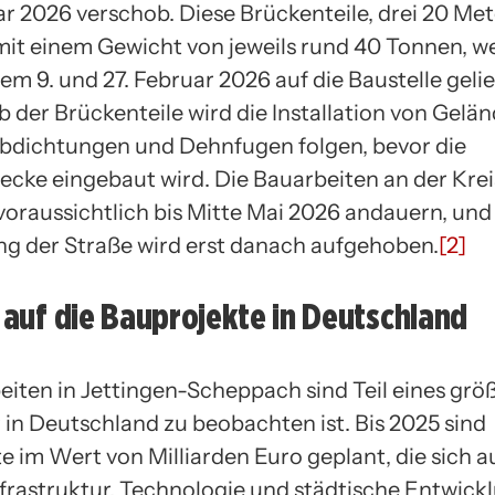
r 2026 verschob. Diese Brückenteile, drei 20 Met
it einem Gewicht von jeweils rund 40 Tonnen, w
m 9. und 27. Februar 2026 auf die Baustelle geli
 der Brückenteile wird die Installation von Gelän
dichtungen und Dehnfugen folgen, bevor die
cke eingebaut wird. Die Bauarbeiten an der Kre
voraussichtlich bis Mitte Mai 2026 andauern, und
ng der Straße wird erst danach aufgehoben.
[2]
k auf die Bauprojekte in Deutschland
eiten in Jettingen-Scheppach sind Teil eines grö
 in Deutschland zu beobachten ist. Bis 2025 sind
 im Wert von Milliarden Euro geplant, die sich au
frastruktur, Technologie und städtische Entwick