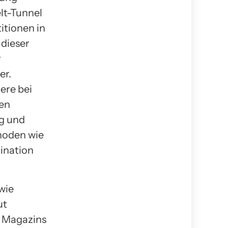
lt-Tunnel
itionen in
 dieser
r
er.
ere bei
ben
ng und
hoden wie
ination
wie
ut
s Magazins