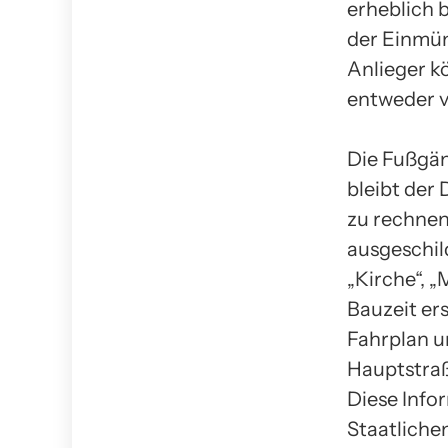
erheblich 
der Einmü
Anlieger k
entweder 
Die Fußgän
bleibt der
zu rechnen
ausgeschil
„Kirche“, 
Bauzeit er
Fahrplan un
Hauptstraß
Diese Infor
Staatliche