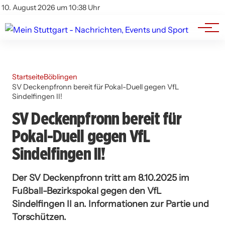
Branchenbuch
Impressum
10. August 2026 um 10:38 Uhr
Datenschutz
Werbung
Startseite
Böblingen
SV Deckenpfronn bereit für Pokal-Duell gegen VfL
Sindelfingen II!
SV Deckenpfronn bereit für
Pokal-Duell gegen VfL
Sindelfingen II!
Der SV Deckenpfronn tritt am 8.10.2025 im
Fußball-Bezirkspokal gegen den VfL
Sindelfingen II an. Informationen zur Partie und
Torschützen.