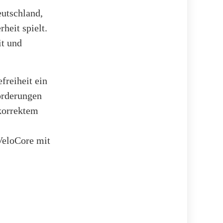
eutschland,
heit spielt.
it und
freiheit ein
orderungen
korrektem
VeloCore mit