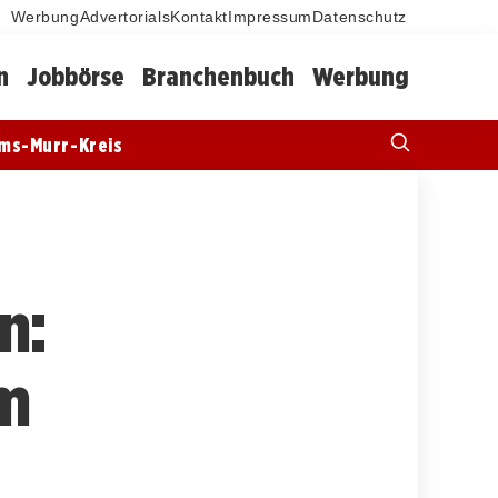
Werbung
Advertorials
Kontakt
Impressum
Datenschutz
n
Jobbörse
Branchenbuch
Werbung
ms-Murr-Kreis
n:
im