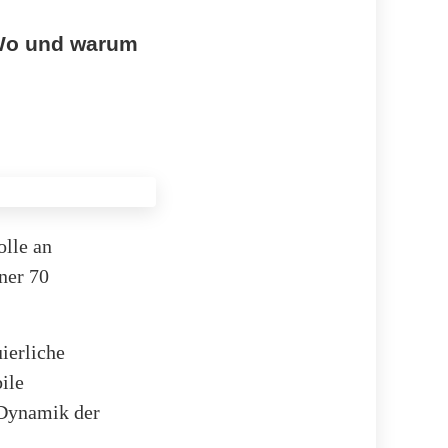
 Wo und warum
lle an
ner 70
ierliche
ile
e Dynamik der