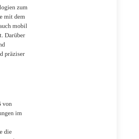
logien zum
ie mit dem
 auch mobil
t. Darüber
nd
d präziser
6 von
dungen im
e die