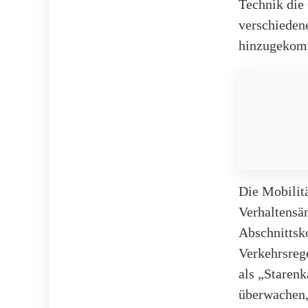
Technik die
verschieden
hinzugekom
Die Mobilitä
Verhaltensä
Abschnittsk
Verkehrsrege
als „Staren
überwachen, 