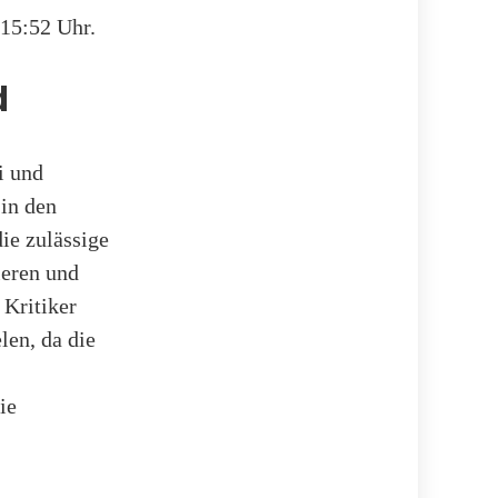
 15:52 Uhr.
d
i und
in den
ie zulässige
ieren und
 Kritiker
len, da die
ie