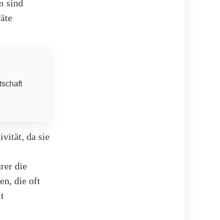
m sind
äte
tschaft
vität, da sie
rer die
en, die oft
t